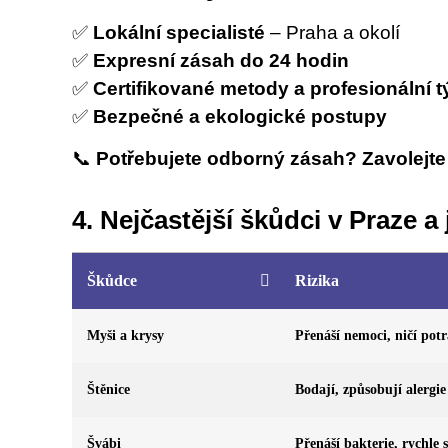
✅
Lokální specialisté
– Praha a okolí
✅
Expresní zásah do 24 hodin
✅
Certifikované metody a profesionální 
✅
Bezpečné a ekologické postupy
📞
Potřebujete odborný zásah? Zavolejt
4. Nejčastější škůdci v Praze a
Škůdce
Rizika
Myši a krysy
Přenáší nemoci, ničí pot
Štěnice
Bodají, způsobují alergie
Švábi
Přenáší bakterie, rychle 