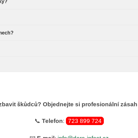
ky?
omech?
zbavit škůdců? Objednejte si profesionální zásah 
📞
Telefon
:
723 899 724