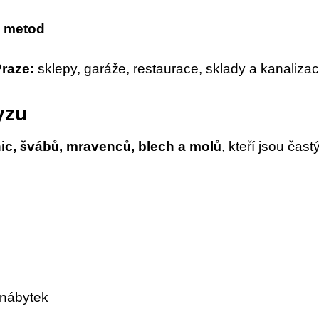
h metod
Praze:
sklepy, garáže, restaurace, sklady a kanalizac
yzu
nic, švábů, mravenců, blech a molů
, kteří jsou ča
 nábytek