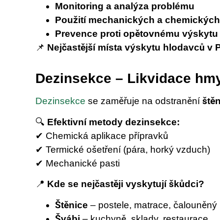
Monitoring a analýza problému
Použití mechanických a chemickýc
Prevence proti opětovnému výskytu
📌
Nejčastější místa výskytu hlodavců v 
Dezinsekce – Likvidace hm
Dezinsekce
se zaměřuje na odstranění
ště
🔍
Efektivní metody dezinsekce:
✔ Chemická aplikace přípravků
✔ Termické ošetření (pára, horký vzduch)
✔ Mechanické pasti
📍
Kde se nejčastěji vyskytují škůdci?
Štěnice
– postele, matrace, čalouněný
Švábi
– kuchyně, sklady, restaurace