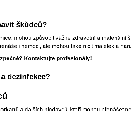
zbavit škůdců?
těnice, mohou způsobit vážné zdravotní a materiální 
řenášejí nemoci, ale mohou také ničit majetek a nar
ezpečně? Kontaktujte profesionály!
e a dezinfekce?
ců
potkanů
a dalších hlodavců, kteří mohou přenášet n