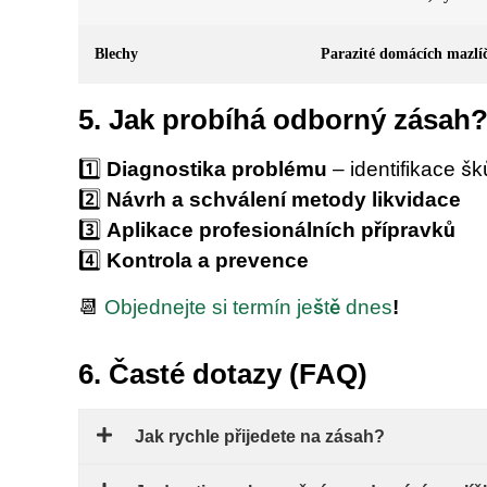
Blechy
Parazité domácích mazlí
5. Jak probíhá odborný zásah
1️⃣
Diagnostika problému
– identifikace š
2️⃣
Návrh a schválení metody likvidace
3️⃣
Aplikace profesionálních přípravků
4️⃣
Kontrola a prevence
📆
Objednejte si termín ještě dnes
!
6. Časté dotazy (FAQ)
Jak rychle přijedete na zásah?