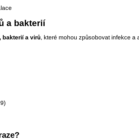
alace
 a bakterií
 bakterií a virů
, které mohou způsobovat infekce a a
9)
Praze?