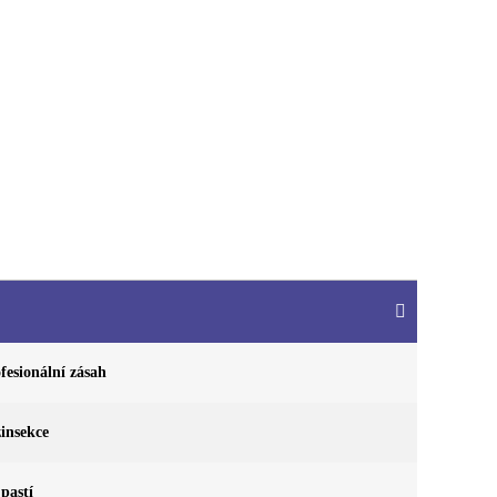
fesionální zásah
insekce
pastí