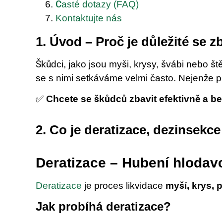
Časté dotazy (FAQ)
Kontaktujte nás
1. Úvod – Proč je důležité se 
Škůdci, jako jsou myši, krysy, švábi nebo š
se s nimi setkáváme velmi často. Nejenže p
✅
Chcete se škůdců zbavit efektivně a b
2. Co je deratizace, dezinsekc
Deratizace – Hubení hlodav
Deratizace
je proces likvidace
myší, krys, 
Jak probíhá deratizace?