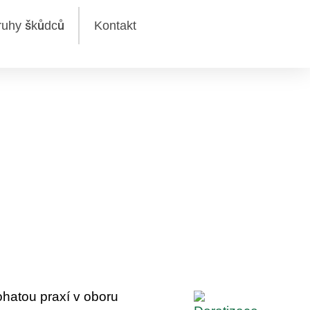
ruhy škůdců
Kontakt
sekce v
bohatou praxí v oboru