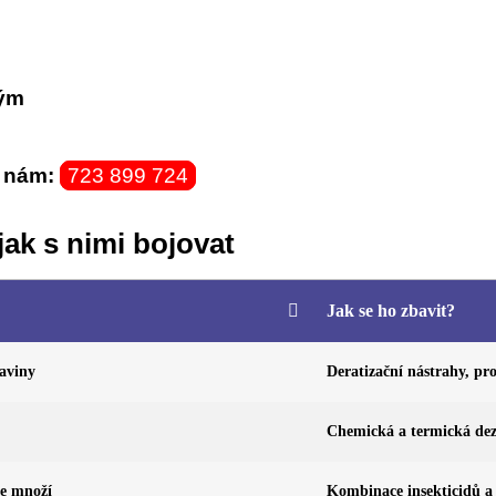
tým
e nám:
723 899 724
 jak s nimi bojovat
Jak se ho zbavit?
raviny
Deratizační nástrahy, pro
Chemická a termická dez
se množí
Kombinace insekticidů a 