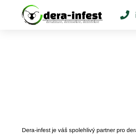
Profesionální derat
Praze – rychlé a úči
Dera-infest Pra
Dera-infest je váš spolehlivý partner pro de