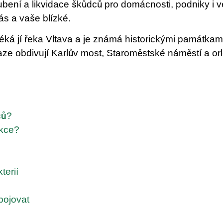
bení a likvidace škůdců pro domácnosti, podniky i ve
ás a vaše blízké.
éká jí řeka Vltava a je známá historickými památkam
aze obdivují Karlův most, Staroměstské náměstí a orlo
ců?
ekce?
terií
 bojovat