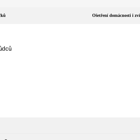
čků
Ošetření domácnosti i zví
?
kůdců