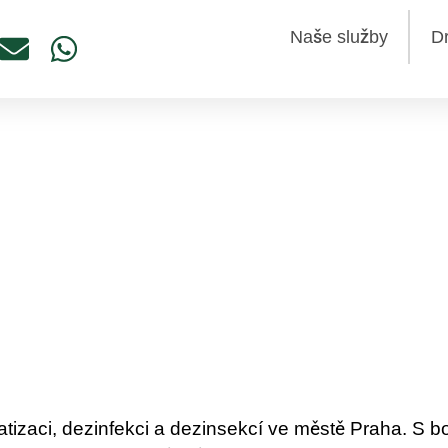
Naše služby
D
izace, dezinfekce a dezin
nné řešení
ha
ratizaci, dezinfekci a dezinsekcí ve městě Praha. S 