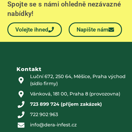
Spojte se s námi ohledně nezávazné
nabídky!
Volejte ihned
Napište nám
Kontakt
Luční 672, 250 64, Měšice, Praha východ
(sídlo firmy)
Vánková, 181 00, Praha 8 (provozovna)
723 899 724 (příjem zakázek)
722 902 963
info@dera-infest.cz