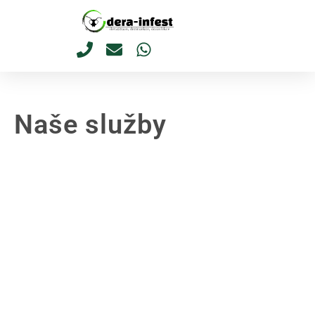
Naše služby
Druhy škůdců
Naše služby