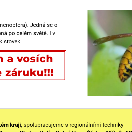
ymenoptera). Jedná se o
ená po celém světě. I v
k stovek.
h a vosích
 záruku!!!
ém kraji
, spolupracujeme s regionálními techniky