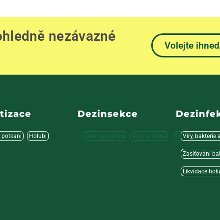
 ohledně nezávazné
Volejte ihned
tizace
Dezinsekce
Dezinfe
 potkani
Holubi
Štěnice domácí
Vosy a sršně
Švábi a cvrčci
Viry, bakterie 
M
Zasíťování ba
Likvidace hol