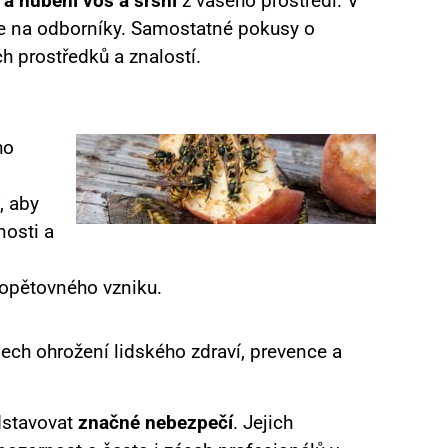
i a hubení vos a sršní
z vašeho prostředí. V
 se na odborníky. Samostatné pokusy o
 prostředků a znalostí.
ho
, aby
nosti a
 opětovného vzniku.
ch ohrožení lidského zdraví, prevence a
dstavovat
značné nebezpečí
. Jejich