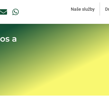
Naše služby
D
os a