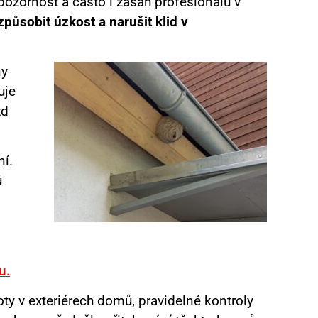
pozornost a často i zásah profesionálů v
způsobit úzkost a narušit klid v
ny
uje
zd
ní.
ů
u.
oty v exteriérech domů, pravidelné kontroly