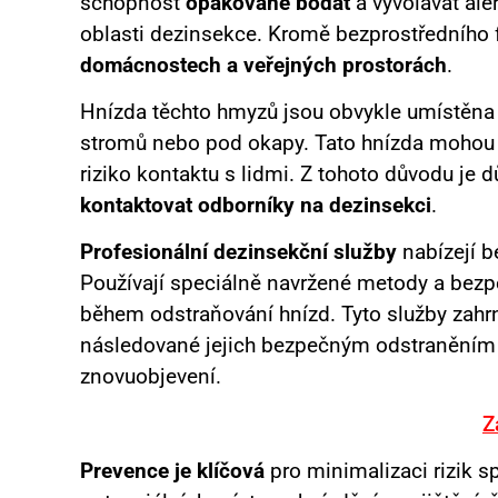
schopnost
opakovaně bodat
a vyvolávat ale
oblasti dezinsekce. Kromě bezprostředního 
domácnostech a veřejných prostorách
.
Hnízda těchto hmyzů jsou obvykle umístěna n
stromů nebo pod okapy. Tato hnízda mohou 
riziko kontaktu s lidmi. Z tohoto důvodu je d
kontaktovat odborníky na dezinsekci
.
Profesionální dezinsekční služby
nabízejí b
Používají speciálně navržené metody a bezp
během odstraňování hnízd. Tyto služby zahrnu
následované jejich bezpečným odstraněním a 
znovuobjevení.
Z
Prevence je klíčová
pro minimalizaci rizik s