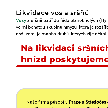
Likvidace vos a sršňů
Vosy
a sršně patří do řádu blanokřídlých (H
velmi bohatou skupinu hmyzu, která je rozšíř
naší zemi je mnoho druhů, kterých žije několi
Na likvidaci sršníc
hnízd poskytujeme
Naše firma působí v
Praze
a
Středočesk