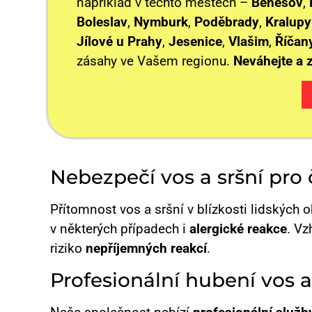
například v těchto městech –
Benešov
,
Boleslav
,
Nymburk
,
Poděbrady
,
Kralupy
Jílové u Prahy
,
Jesenice
,
Vlašim
,
Říčan
zásahy ve Vašem regionu.
Neváhejte a 
Nebezpečí vos a sršní pro
Přítomnost vos a sršní v blízkosti lidských 
v některých případech i
alergické reakce
. V
riziko
nepříjemných reakcí
.
Profesionální hubení vos 