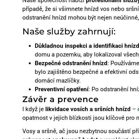
Naše společnost nabízí
profesionální služb
případě, že si všimnete hnízd vos nebo sršn
odstranění hnízd mohou být nejen neúčinné,
Naše služby zahrnují:
Důkladnou inspekci a identifikaci hníz
domu a pozemku, aby lokalizoval všec
Bezpečné odstranění hnízd
: Používáme
bylo zajištěno bezpečné a efektivní od
domácí mazlíčky.
Preventivní opatření
: Po odstranění hn
Závěr a prevence
I když je
likvidace vosích a sršních hnízd
–
opatrnost v jejich blízkosti jsou klíčové pro 
Vosy a sršně, ač jsou nezbytnou součástí p