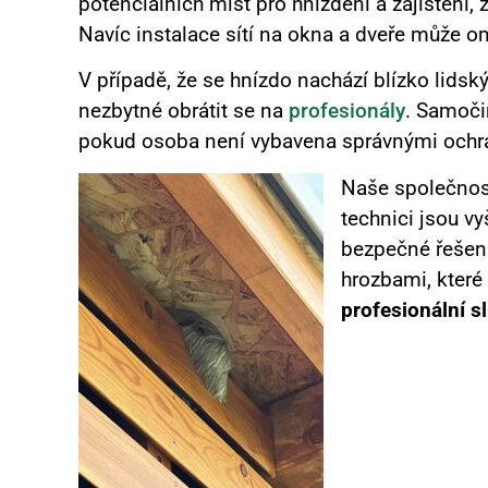
potenciálních míst pro hnízdění a zajištění,
Navíc instalace sítí na okna a dveře může o
V případě, že se hnízdo nachází blízko lids
nezbytné obrátit se na
profesionály
. Samoči
pokud osoba není vybavena správnými ochra
Naše společno
technici jsou vy
bezpečné řešení
hrozbami, které
profesionální s