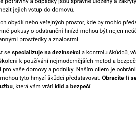
 že potraviny a odpadky jsou správně uloženy a zakryt
mezit jejich vstup do domovů.
kých obydlí nebo veřejných prostor, kde by mohlo pře
nné pokusy o odstranění hnízd mohou být nejen neúč
nnými prostředky a znalostmi.
st se
specializuje na dezinsekci
a kontrolu škůdců, vč
školeni k používání nejmodernějších metod a bezpečnos
 pro vaše domovy a podniky. Naším cílem je ochránit 
 mohou tyto hmyzí škůdci představovat.
Obracíte-li 
lužbu
, která vám vrátí
klid a bezpečí
.