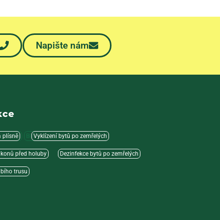
Napište nám
kce
a plísně
ravenci
Blechy
Vyklízení bytů po zemřelých
lkonů před holuby
Dezinfekce bytů po zemřelých
ubího trusu