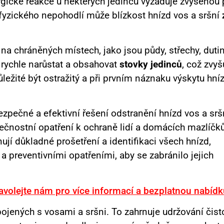
rgické reakce u některých jedinců vyžaduje zvýšenou 
fyzického nepohodlí může blízkost hnízd vos a sršní
a chráněných místech, jako jsou půdy, střechy, duti
rychle narůstat a obsahovat
stovky jedinců
, což zvyš
ůležité být ostražitý a při prvním náznaku výskytu hní
ezpečné a efektivní řešení odstranění hnízd vos a srš
ečnostní opatření k ochraně lidí a domácích mazlíčk
jí důkladné prošetření a identifikaci všech hnízd,
preventivními opatřeními, aby se zabránilo jejich
avolejte nám pro více informací a bezplatnou nabídk
pojených s vosami a sršni. To zahrnuje udržování čist