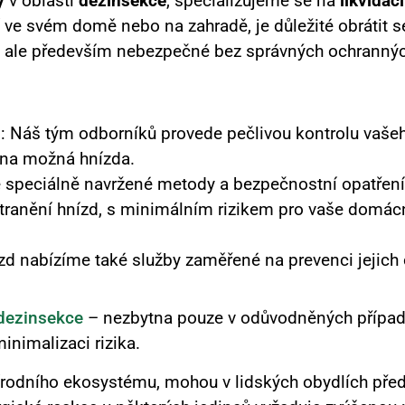
y
v oblasti
dezinsekce
, specializujeme se na
likvidac
í ve svém domě nebo na zahradě, je důležité obrátit
 ale především nebezpečné bez správných ochranných
d
: Náš tým odborníků provede pečlivou kontrolu vaše
hna možná hnízda.
 speciálně navržené metody a bezpečnostní opatření
stranění hnízd, s minimálním rizikem pro vaše domác
ízd nabízíme také služby zaměřené na prevenci jejich
dezinsekce
– nezbytna pouze v odůvodněných případe
minimalizaci rizika.
řírodního ekosystému, mohou v lidských obydlích pře