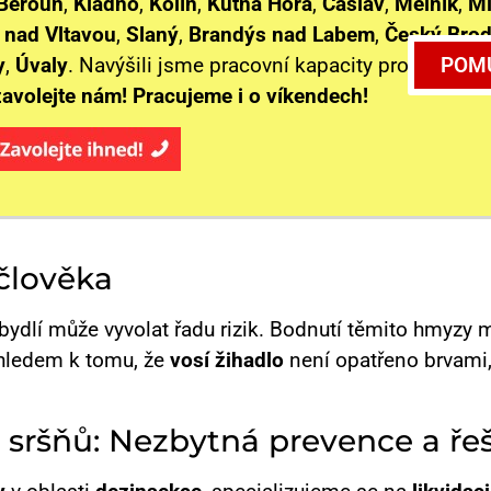
Beroun
,
Kladno
,
Kolín
,
Kutná Hora
,
Čáslav
,
Mělník
,
M
 nad Vltavou
,
Slaný
,
Brandýs nad Labem
,
Český Bro
POMŮ
y
,
Úvaly
. Navýšili jsme pracovní kapacity pro okamžit
zavolejte nám! Pracujeme i o víkendech!
 člověka
obydlí může vyvolat řadu rizik. Bodnutí těmito hmyzy m
zhledem k tomu, že
vosí žihadlo
není opatřeno brvam
a sršňů: Nezbytná prevence a ře