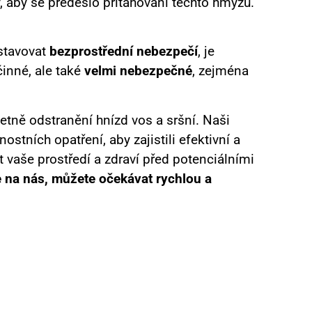
y, aby se předešlo přitahování těchto hmyzů.
dstavovat
bezprostřední nebezpečí
, je
inné, ale také
velmi nebezpečné
, zejména
etně odstranění hnízd vos a sršní. Naši
tních opatření, aby zajistili efektivní a
vaše prostředí a zdraví před potenciálními
se na nás, můžete očekávat rychlou a