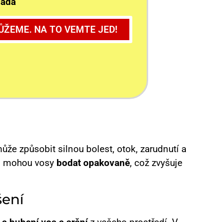
ladá
d
,
ŽEME. NA TO VEMTE JED!
é
ůže způsobit silnou bolest, otok, zarudnutí a
i, mohou vosy
bodat opakovaně
, což zvyšuje
šení