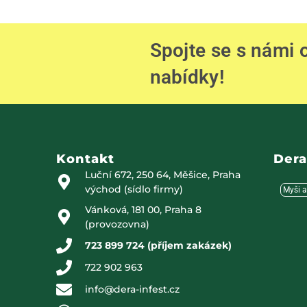
Spojte se s námi
nabídky!
Kontakt
Dera
Luční 672, 250 64, Měšice, Praha
východ (sídlo firmy)
Myši a
Vánková, 181 00, Praha 8
(provozovna)
723 899 724 (příjem zakázek)
722 902 963
info@dera-infest.cz