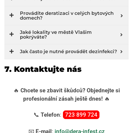
Provádíte deratizaci v celých bytových
domech?
Jaké lokality ve městě Vlašim
pokrýváte?
Jak často je nutné provádět dezinfekci?
7. Kontaktujte nás
🔥
Chcete se zbavit škůdců? Objednejte si
profesionální zásah ještě dnes!
🔥
📞
Telefon
:
723 899 724
📧
E-mail
:
info@dera-infest.cz