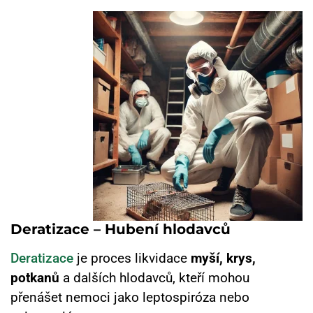
Deratizace – Hubení hlodavců
Deratizace
je proces likvidace
myší, krys,
potkanů
a dalších hlodavců, kteří mohou
přenášet nemoci jako leptospiróza nebo