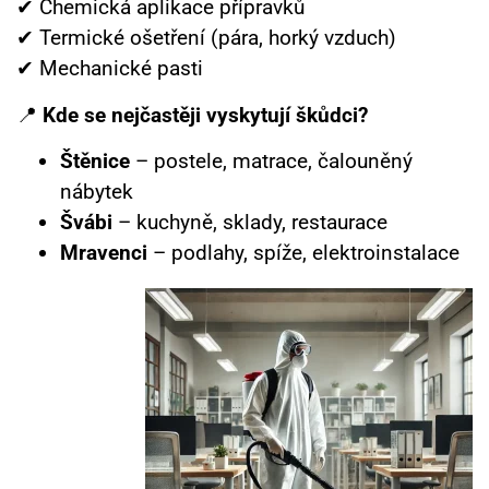
✔ Chemická aplikace přípravků
✔ Termické ošetření (pára, horký vzduch)
✔ Mechanické pasti
📍
Kde se nejčastěji vyskytují škůdci?
Štěnice
– postele, matrace, čalouněný
nábytek
Švábi
– kuchyně, sklady, restaurace
Mravenci
– podlahy, spíže, elektroinstalace