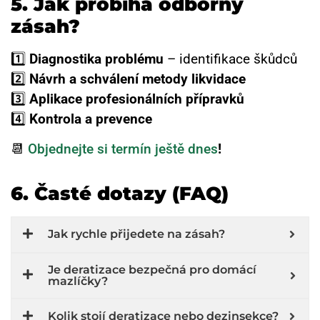
5. Jak probíhá odborný
zásah?
1️⃣
Diagnostika problému
– identifikace škůdců
2️⃣
Návrh a schválení metody likvidace
3️⃣
Aplikace profesionálních přípravků
4️⃣
Kontrola a prevence
📆
Objednejte si termín ještě dnes
!
6. Časté dotazy (FAQ)
Jak rychle přijedete na zásah?
Je deratizace bezpečná pro domácí
mazlíčky?
Kolik stojí deratizace nebo dezinsekce?