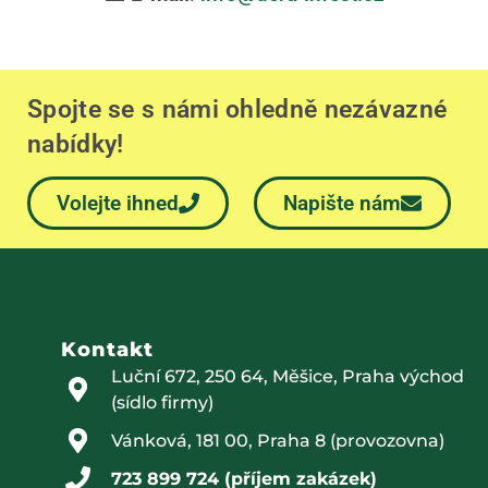
Spojte se s námi ohledně nezávazné
nabídky!
Volejte ihned
Napište nám
Kontakt
Luční 672, 250 64, Měšice, Praha východ
(sídlo firmy)
Vánková, 181 00, Praha 8 (provozovna)
723 899 724 (příjem zakázek)