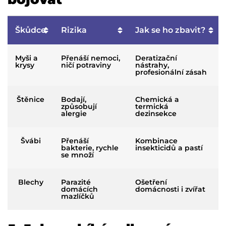
Škůdce
Rizika
Jak se ho zbavit?
Myši a
Přenáší nemoci,
Deratizační
krysy
ničí potraviny
nástrahy,
profesionální zásah
Štěnice
Bodají,
Chemická a
způsobují
termická
alergie
dezinsekce
Švábi
Přenáší
Kombinace
bakterie, rychle
insekticidů a pastí
se množí
Blechy
Parazité
Ošetření
domácích
domácnosti i zvířat
mazlíčků