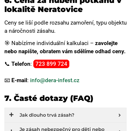
6.
Cena za hubení potkanů v
lokalitě Neratovice
Ceny se liší podle rozsahu zamoření, typu objektu
a náročnosti zásahu.
🎯 Nabízíme individuální kalkulaci –
zavolejte
nebo napište, obratem vám sdělíme odhad ceny.
📞
Telefon
:
723 899 724
📧
E-mail
:
info@dera-infest.cz
7. Časté dotazy (FAQ)
Jak dlouho trvá zásah?
Je zásah nebezpečný pro děti nebo