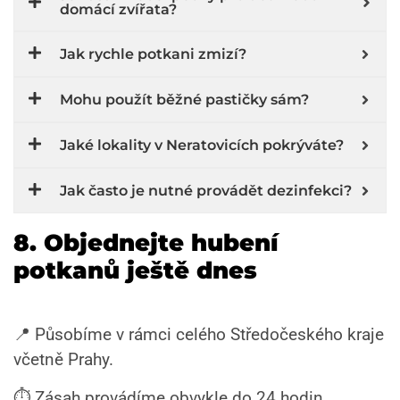
domácí zvířata?
Jak rychle potkani zmizí?
Mohu použít běžné pastičky sám?
Jaké lokality v Neratovicích pokrýváte?
Jak často je nutné provádět dezinfekci?
8. Objednejte hubení
potkanů ještě dnes
📍 Působíme v rámci celého Středočeského kraje
včetně Prahy.
⏱️ Zásah provádíme obvykle do 24 hodin.