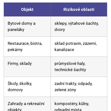
Objekt
Rizikové oblasti
Bytové domy a
sklepy, výtahové šachty,
paneláky
dvory
Restaurace, bistra,
sklad potravin, zázemí,
pekárny
kanalizace
Firmy, sklady
průmyslové haly,
technické šachty
Školy, školky,
zadní trakty, odpady,
domovy
zelené zóny
Zahrady a rekreační
kompostéry, kůlny,
objekty
odpadní místa