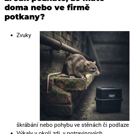
doma nebo ve firmě
potkany?
Zvuky
škrábání nebo pohybu ve stěnách či podlaze
Výkaly v okolí zdi, v potravinových