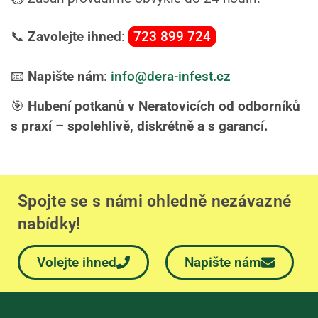
📞
Zavolejte ihned
:
723 899 724
📧
Napište nám
:
info@dera-infest.cz
🎯
Hubení potkanů v Neratovicích od odborníků
s praxí – spolehlivě, diskrétně a s garancí.
Spojte se s námi ohledně nezávazné
nabídky!
Volejte ihned
Napište nám