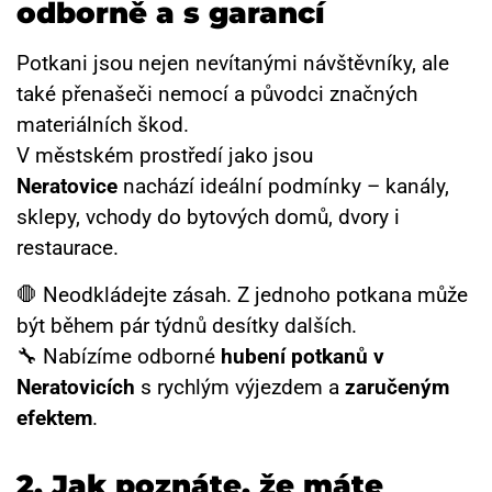
odborně a s garancí
Potkani jsou nejen nevítanými návštěvníky, ale
také přenašeči nemocí a původci značných
materiálních škod.
V městském prostředí jako jsou
Neratovice
nachází ideální podmínky – kanály,
sklepy, vchody do bytových domů, dvory i
restaurace.
🛑 Neodkládejte zásah. Z jednoho potkana může
být během pár týdnů desítky dalších.
🔧 Nabízíme odborné
hubení potkanů v
Neratovicích
s rychlým výjezdem a
zaručeným
efektem
.
2. Jak poznáte, že máte