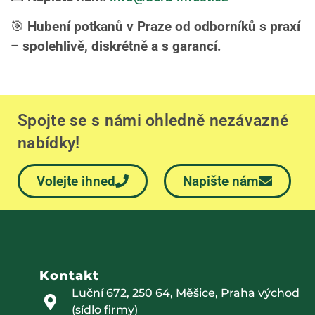
🎯
Hubení potkanů v Praze od odborníků s praxí
– spolehlivě, diskrétně a s garancí.
Spojte se s námi ohledně nezávazné
nabídky!
Volejte ihned
Napište nám
Kontakt
Luční 672, 250 64, Měšice, Praha východ
(sídlo firmy)