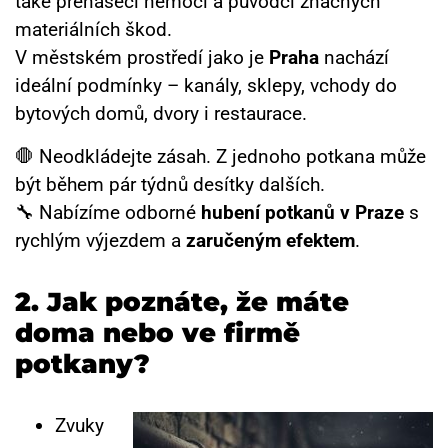
také přenašeči nemocí a původci značných
materiálních škod.
V městském prostředí jako je
Praha
nachází
ideální podmínky – kanály, sklepy, vchody do
bytových domů, dvory i restaurace.
🛑 Neodkládejte zásah. Z jednoho potkana může
být během pár týdnů desítky dalších.
🔧 Nabízíme odborné
hubení potkanů v Praze
s
rychlým výjezdem a
zaručeným efektem
.
2. Jak poznáte, že máte
doma nebo ve firmě
potkany?
Zvuky