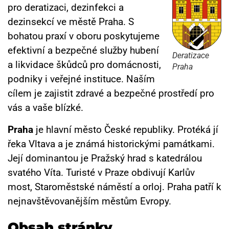
pro deratizaci, dezinfekci a
dezinsekcí ve městě Praha. S
bohatou praxí v oboru poskytujeme
efektivní a bezpečné služby hubení
Deratizace
a likvidace škůdců pro domácnosti,
Praha
podniky i veřejné instituce. Naším
cílem je zajistit zdravé a bezpečné prostředí pro
vás a vaše blízké.
Praha
je hlavní město České republiky. Protéká jí
řeka Vltava a je známá historickými památkami.
Její dominantou je Pražský hrad s katedrálou
svatého Víta. Turisté v Praze obdivují Karlův
most, Staroměstské náměstí a orloj. Praha patří k
nejnavštěvovanějším městům Evropy.
Obsah stránky