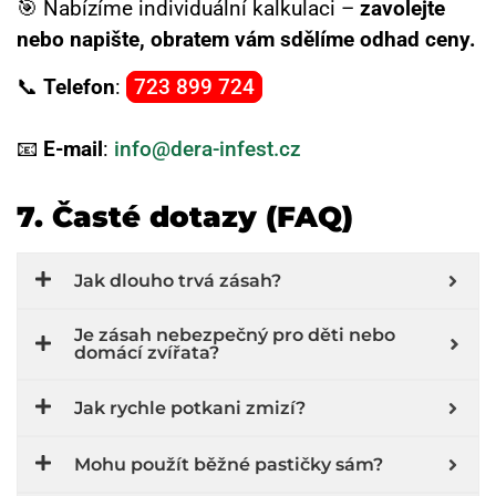
🎯 Nabízíme individuální kalkulaci –
zavolejte
nebo napište, obratem vám sdělíme odhad ceny.
📞
Telefon
:
723 899 724
📧
E-mail
:
info@dera-infest.cz
7. Časté dotazy (FAQ)
Jak dlouho trvá zásah?
Je zásah nebezpečný pro děti nebo
domácí zvířata?
Jak rychle potkani zmizí?
Mohu použít běžné pastičky sám?