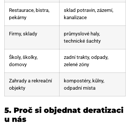
Restaurace, bistra,
sklad potravin, zázemí,
pekárny
kanalizace
Firmy, sklady
průmyslové haly,
technické šachty
Školy, školky,
zadní trakty, odpady,
domovy
zelené zóny
Zahrady a rekreační
kompostéry, kůlny,
objekty
odpadní místa
5.
Proč si objednat deratizaci
u nás