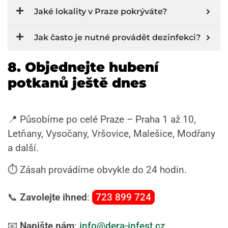
Jaké lokality v Praze pokrýváte?
Jak často je nutné provádět dezinfekci?
8. Objednejte hubení
potkanů ještě dnes
📍 Působíme po celé Praze – Praha 1 až 10,
Letňany, Vysočany, Vršovice, Malešice, Modřany
a další.
⏱️ Zásah provádíme obvykle do 24 hodin.
📞
Zavolejte ihned
:
723 899 724
📧
Napište nám
:
info@dera-infest.cz