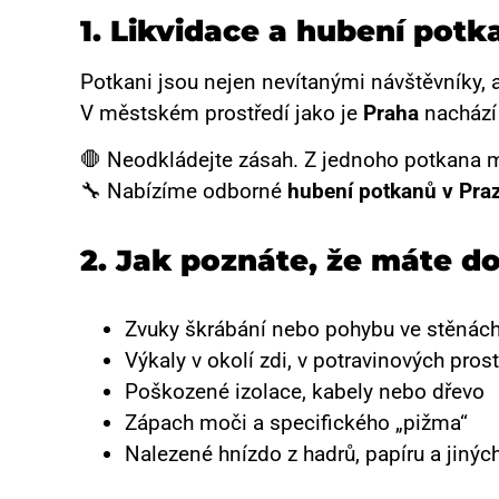
1. Likvidace a hubení potk
Potkani jsou nejen nevítanými návštěvníky, 
V městském prostředí jako je
Praha
nachází 
🛑 Neodkládejte zásah. Z jednoho potkana m
🔧 Nabízíme odborné
hubení potkanů v Pra
2. Jak poznáte, že máte 
Zvuky škrábání nebo pohybu ve stěnách
Výkaly v okolí zdi, v potravinových pro
Poškozené izolace, kabely nebo dřevo
Zápach moči a specifického „pižma“
Nalezené hnízdo z hadrů, papíru a jinýc