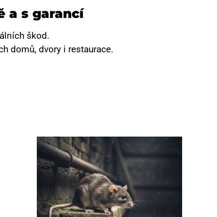
 a s garancí
álních škod.
h domů, dvory i restaurace.