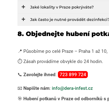
Jaké lokality v Praze pokrýváte?
Jak často je nutné provádět dezinfekci
8. Objednejte hubení potk
📍 Působíme po celé Praze – Praha 1 až 10, 
⏱️ Zásah provádíme obvykle do 24 hodin.
📞
Zavolejte ihned
:
723 899 724
📧
Napište nám
:
info@dera-infest.cz
🎯
Hubení potkanů v Praze od odborníků s pr