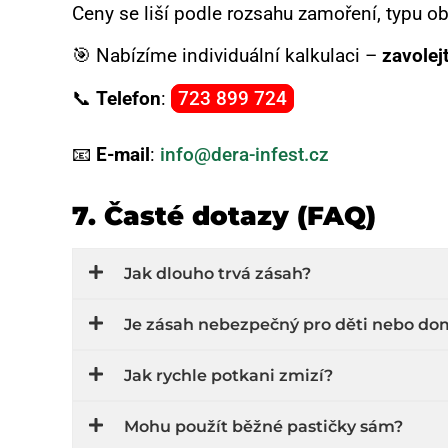
Ceny se liší podle rozsahu zamoření, typu ob
🎯 Nabízíme individuální kalkulaci –
zavolej
📞
Telefon
:
723 899 724
📧
E-mail
:
info@dera-infest.cz
7. Časté dotazy (FAQ)
Jak dlouho trvá zásah?
Je zásah nebezpečný pro děti nebo dom
Jak rychle potkani zmizí?
Mohu použít běžné pastičky sám?