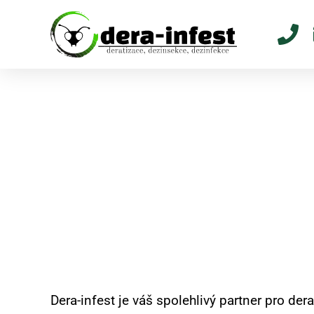
Hubení potkanů a kr
deratizace s garancí
Dera-infest P
Dera-infest je váš spolehlivý partner pro der