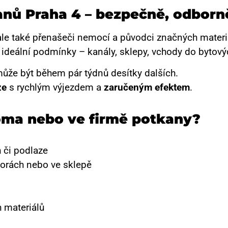
anů Praha 4 – bezpečně, odborně
ale také přenašeči nemocí a původci značných materi
ideální podmínky – kanály, sklepy, vchody do bytovýc
ůže být během pár týdnů desítky dalších.
ze
s rychlým výjezdem a
zaručeným efektem
.
doma nebo ve firmě potkany?
 či podlaze
storách nebo ve sklepě
h materiálů