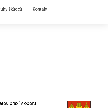
ruhy škůdců
Kontakt
pečná
atou praxí v oboru