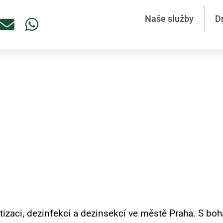
Naše služby
D
ys Praha 4 – Rychlá a bez
 účinku
raha 4
atizaci, dezinfekci a dezinsekcí ve městě Praha. S boh