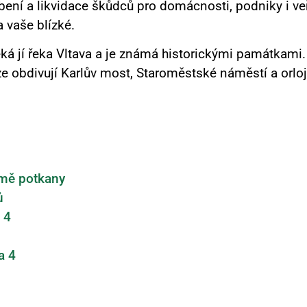
ení a likvidace škůdců pro domácnosti, podniky i veř
a vaše blízké.
éká jí řeka Vltava a je známá historickými památkami.
ze obdivují Karlův most, Staroměstské náměstí a orloj.
rmě potkany
ů
 4
a 4