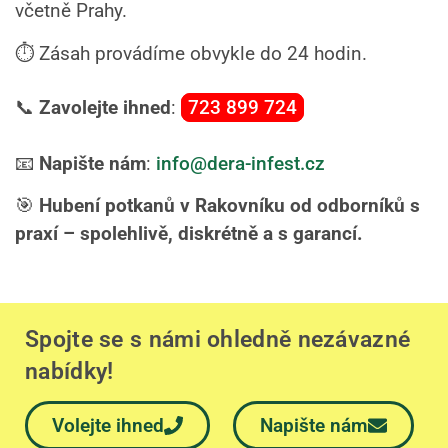
včetně Prahy.
⏱️ Zásah provádíme obvykle do 24 hodin.
📞
Zavolejte ihned
:
723 899 724
📧
Napište nám
:
info@dera-infest.cz
🎯
Hubení potkanů v Rakovníku od odborníků s
praxí – spolehlivě, diskrétně a s garancí.
Spojte se s námi ohledně nezávazné
nabídky!
Volejte ihned
Napište nám