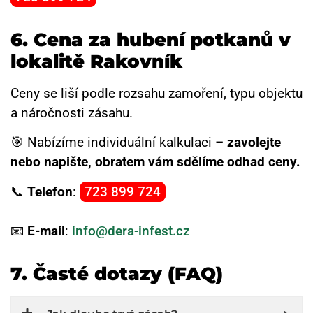
6.
Cena za hubení potkanů v
lokalitě Rakovník
Ceny se liší podle rozsahu zamoření, typu objektu
a náročnosti zásahu.
🎯 Nabízíme individuální kalkulaci –
zavolejte
nebo napište, obratem vám sdělíme odhad ceny.
📞
Telefon
:
723 899 724
📧
E-mail
:
info@dera-infest.cz
7. Časté dotazy (FAQ)