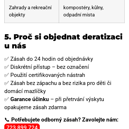
Zahrady a rekreační
kompostéry, kůlny,
objekty
odpadní místa
5.
Proč si objednat deratizaci
u nás
✅ Zásah do 24 hodin od objednávky
✅ Diskrétní přístup – bez označení
✅ Použití certifikovaných nástrah
✅ Zásah bez zápachu a bez rizika pro děti či
domácí mazlíčky
✅
Garance účinku
– při přetrvání výskytu
opakujeme zásah zdarma
📞
Potřebujete odborný zásah? Zavolejte nám:
723 899 724