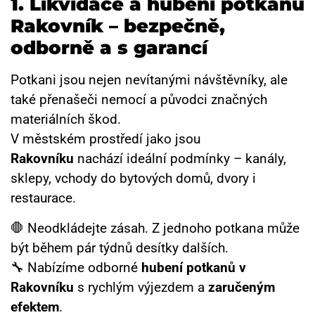
1. Likvidace a hubení potkanů
Rakovník – bezpečně,
odborně a s garancí
Potkani jsou nejen nevítanými návštěvníky, ale
také přenašeči nemocí a původci značných
materiálních škod.
V městském prostředí jako jsou
Rakovníku
nachází ideální podmínky – kanály,
sklepy, vchody do bytových domů, dvory i
restaurace.
🛑 Neodkládejte zásah. Z jednoho potkana může
být během pár týdnů desítky dalších.
🔧 Nabízíme odborné
hubení potkanů v
Rakovníku
s rychlým výjezdem a
zaručeným
efektem
.