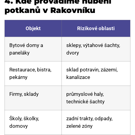
4.
Kde provádíme hubení
potkanů v Rakovníku
Objekt
Rizikové oblasti
Bytové domy a
sklepy, výtahové šachty,
paneláky
dvory
Restaurace, bistra,
sklad potravin, zázemí,
pekárny
kanalizace
Firmy, sklady
průmyslové haly,
technické šachty
Školy, školky,
zadní trakty, odpady,
domovy
zelené zóny