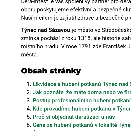
Dera-infest je váš spolehlivý partner pro de
oboru poskytujeme efektivní a bezpečné služ
Naším cílem je zajistit zdravé a bezpečné pro
Týnec nad Sázavou
je město ve Středočeském
zmínka pochází z roku 1318, ale historie sah
místního hradu.
V roce 1791 zde František Jo
města.
Obsah stránky
Likvidace a hubení potkanů Týnec nad
Jak poznáte, že máte doma nebo ve fi
Postup profesionálního hubení potkan
Kde provádíme hubení potkanů v Týnci
Proč si objednat deratizaci u nás
Cena za hubení potkanů v lokalitě Týn