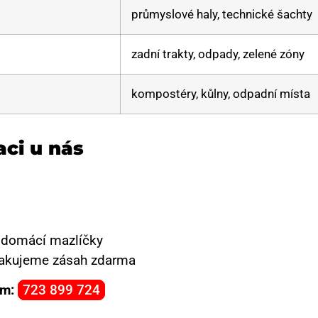
průmyslové haly, technické šachty
zadní trakty, odpady, zelené zóny
kompostéry, kůlny, odpadní místa
aci u nás
i domácí mazlíčky
opakujeme zásah zdarma
ám:
723 899 724