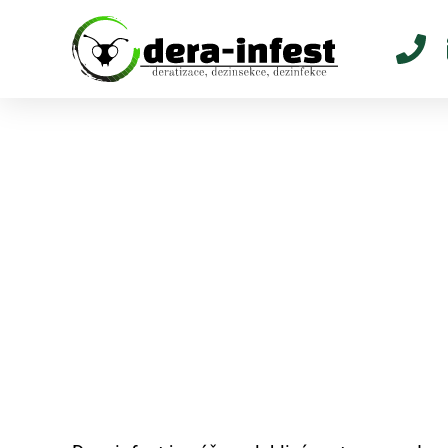
Hubení potkanů a kr
bezpečná deratizace 
Dera-infest 
Sázavou