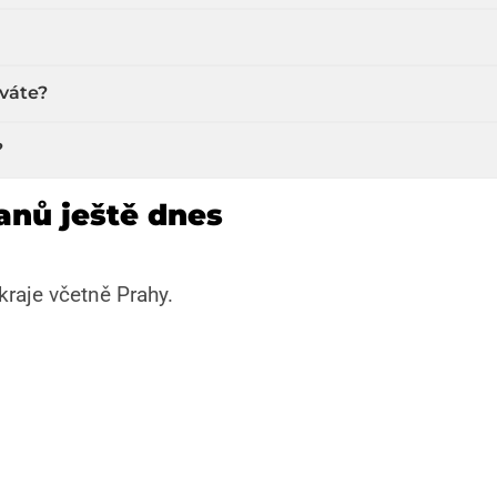
ýváte?
?
anů ještě dnes
raje včetně Prahy.