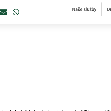
Naše služby
D
ys Týnec nad Sázavou – Ry
s garancí účinku
Týnec nad