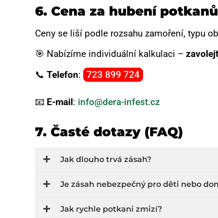
6.
Cena za hubení potkanů
Ceny se liší podle rozsahu zamoření, typu ob
🎯 Nabízíme individuální kalkulaci –
zavolej
📞
Telefon
:
723 899 724
📧
E-mail
:
info@dera-infest.cz
7. Časté dotazy (FAQ)
Jak dlouho trvá zásah?
Je zásah nebezpečný pro děti nebo dom
Jak rychle potkani zmizí?