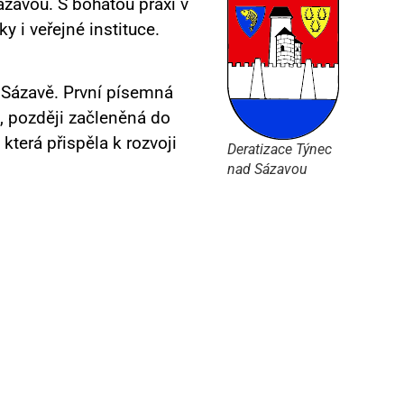
ázavou. S bohatou praxí v
 i veřejné instituce.
 Sázavě.
První písemná
a, později začleněná do
která přispěla k rozvoji
Deratizace Týnec
nad Sázavou