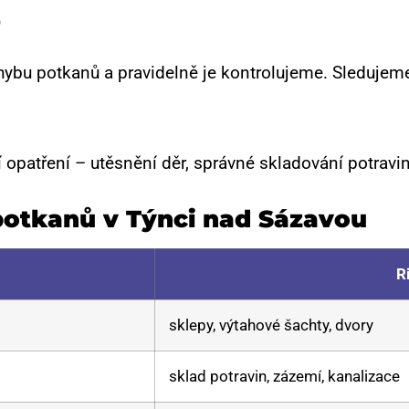
)
hybu potkanů a pravidelně je kontrolujeme. Sledujeme 
patření – utěsnění děr, správné skladování potravin
potkanů v Týnci nad Sázavou
R
sklepy, výtahové šachty, dvory
sklad potravin, zázemí, kanalizace