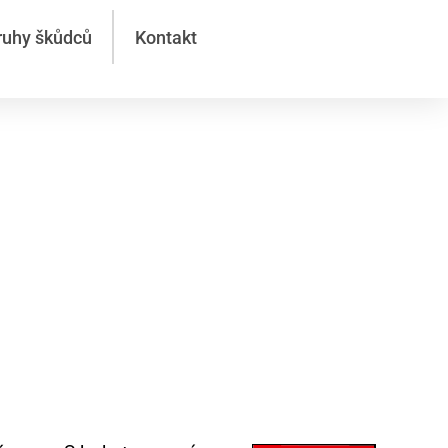
ruhy škůdců
Kontakt
chlá a