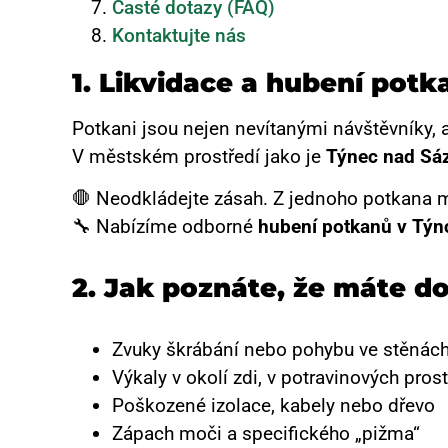
Časté dotazy (FAQ)
Kontaktujte nás
1. Likvidace a hubení pot
Potkani jsou nejen nevítanými návštěvníky, 
V městském prostředí jako je
Týnec nad Sá
🛑 Neodkládejte zásah. Z jednoho potkana m
🔧 Nabízíme odborné
hubení potkanů v Týn
2. Jak poznáte, že máte 
Zvuky škrábání nebo pohybu ve stěnách
Výkaly v okolí zdi, v potravinových pro
Poškozené izolace, kabely nebo dřevo
Zápach moči a specifického „pižma“