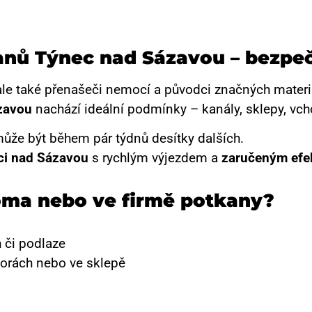
kanů Týnec nad Sázavou – bezpeč
ale také přenašeči nemocí a původci značných materi
zavou
nachází ideální podmínky – kanály, sklepy, vch
ůže být během pár týdnů desítky dalších.
ci nad Sázavou
s rychlým výjezdem a
zaručeným efe
doma nebo ve firmě potkany?
 či podlaze
storách nebo ve sklepě