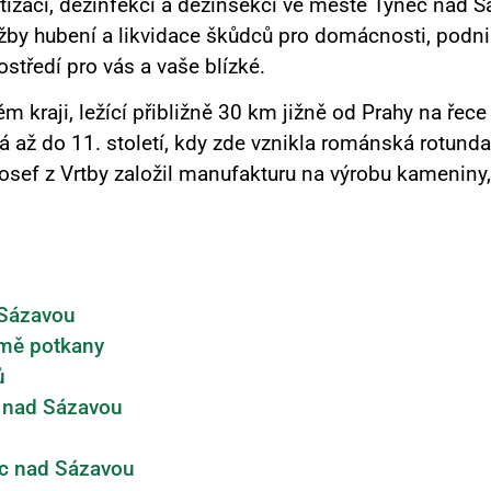
ratizaci, dezinfekci a dezinsekcí ve městě Týnec nad S
by hubení a likvidace škůdců pro domácnosti, podniky
středí pro vás a vaše blízké.
 kraji, ležící přibližně 30 km jižně od Prahy na řece
á až do 11. století, kdy zde vznikla románská rotund
sef z Vrtby založil manufakturu na výrobu kameniny, 
 Sázavou
rmě potkany
ů
 nad Sázavou
ec nad Sázavou