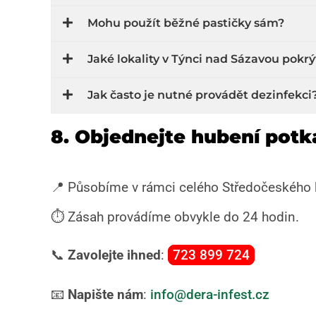
Mohu použít běžné pastičky sám?
Jaké lokality v Týnci nad Sázavou pokr
Jak často je nutné provádět dezinfekci
8. Objednejte hubení potk
📍 Působíme v rámci celého Středočeského k
⏱️ Zásah provádíme obvykle do 24 hodin.
📞
Zavolejte ihned
:
723 899 724
📧
Napište nám
:
info@dera-infest.cz