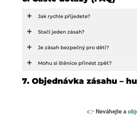
Jak rychle přijedete?
Stačí jeden zásah?
Je zásah bezpečný pro děti?
Mohu si štěnice přinést zpět?
7. Objednávka zásahu – h
👉
Neváhejte a
obj