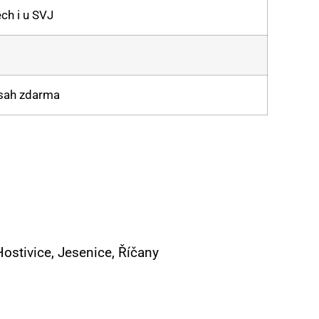
ch i u SVJ
ásah zdarma
ostivice, Jesenice, Říčany