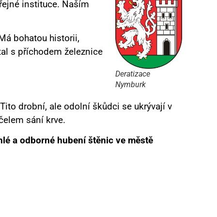
řejné instituce. Naším
á bohatou historii,
tal s příchodem železnice
Deratizace
Nymburk
to drobní, ale odolní škůdci se ukrývají v
účelem sání krve.
hlé a odborné hubení štěnic ve městě