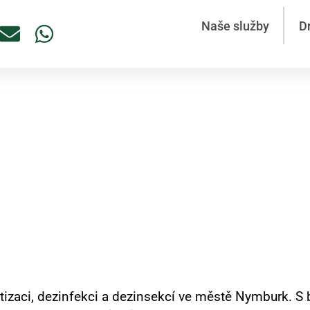
Naše služby
D
 štěnic Nymburk – diskrétn
Nymburk
ratizaci, dezinfekci a dezinsekcí ve městě Nymburk. S