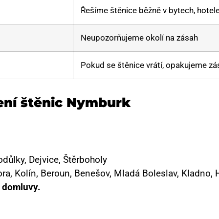
Řešíme štěnice běžně v bytech, hotele
Neupozorňujeme okolí na zásah
Pokud se štěnice vrátí, opakujeme z
ení štěnic Nymburk
odůlky, Dejvice, Štěrboholy
a, Kolín, Beroun, Benešov, Mladá Boleslav, Kladno, H
 domluvy.