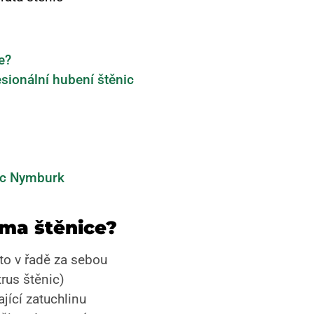
e?
sionální hubení štěnic
ic Nymburk
oma štěnice?
to v řadě za sebou
rus štěnic)
jící zatuchlinu