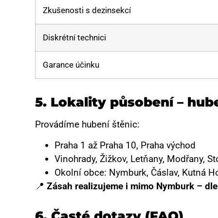
Zkušenosti s dezinsekcí
Diskrétní technici
Garance účinku
5.
Lokality působení – hub
Provádíme hubení štěnic:
Praha 1 až Praha 10, Praha východ
Vinohrady, Žižkov, Letňany, Modřany, St
Okolní obce: Nymburk, Čáslav, Kutná Hor
📍
Zásah realizujeme i mimo Nymburk – dle
6. Časté dotazy (FAQ)