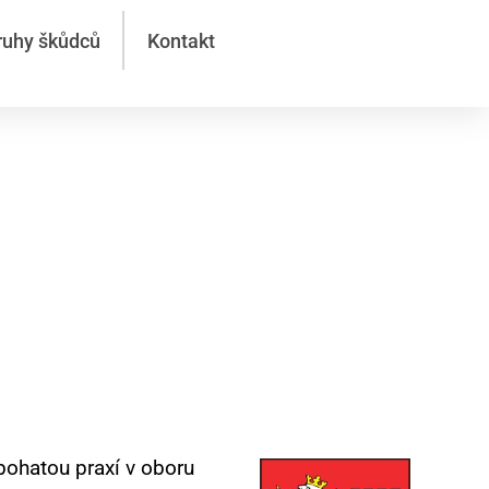
ruhy škůdců
Kontakt
ě, rychle a
 bohatou praxí v oboru