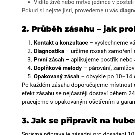
Vidíte živé nebo mrtvé jedince v posteli
Pokud si nejste jisti, provedeme u vás
diagn
2.
Průběh zásahu – jak pro
Kontakt a konzultace
– vyslechneme vá
Diagnostika
– určíme rozsah zamoření a
První zásah
– aplikujeme postřik nebo 
Doplňkové metody
– párování, zamlžov
Opakovaný zásah
– obvykle po 10–14 dn
Po každém zásahu doporučujeme místnost dů
efekt zásahu se nejčastěji dostaví během 24
pracujeme s opakovaným ošetřením a garanc
3.
Jak se připravit na hube
Správná příprava je zásadní pro dosažení 1