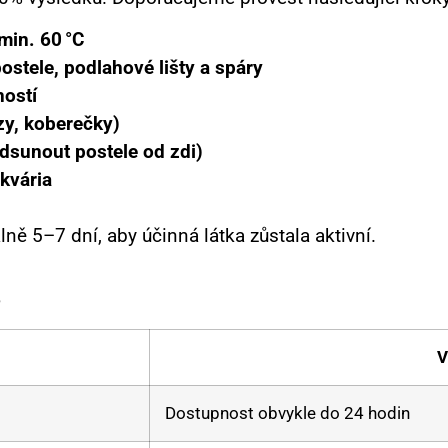
min. 60 °C
ostele, podlahové lišty a spáry
ností
ozy, koberečky)
odsunout postele od zdi)
kvária
ně 5–7 dní, aby účinná látka zůstala aktivní.
s
V
Dostupnost obvykle do 24 hodin