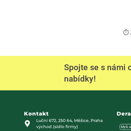
⏱️ 
Spojte se s námi
nabídky!
Kontakt
Dera
Luční 672, 250 64, Měšice, Praha
východ (sídlo firmy)
Myši a