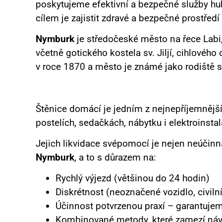
poskytujeme efektivní a bezpečné služby hub
cílem je zajistit zdravé a bezpečné prostředí
Nymburk
je středočeské město na řece Labi
včetně gotického kostela sv. Jiljí, cihlové
v roce 1870 a město je známé jako rodiště 
Štěnice domácí je jedním z nejnepříjemnějšíc
postelích, sedačkách, nábytku i elektroinstala
Jejich likvidace svépomocí je nejen neúčinn
Nymburk
, a to s důrazem na:
Rychlý výjezd (většinou do 24 hodin)
Diskrétnost (neoznačené vozidlo, civiln
Účinnost potvrzenou praxí – garantuje
Kombinované metody, které zamezí návr