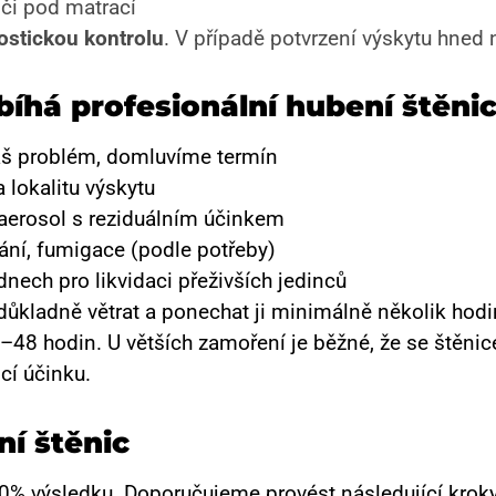
 či pod matrací
ostickou kontrolu
. V případě potvrzení výskytu hned
bíhá profesionální hubení štěn
š problém, domluvíme termín
 lokalitu výskytu
aerosol s reziduálním účinkem
ání, fumigace (podle potřeby)
ech pro likvidaci přeživších jedinců
kladně větrat a ponechat ji minimálně několik hodi
–48 hodin. U větších zamoření je běžné, že se štěnice
í účinku.
ní štěnic
00% výsledku. Doporučujeme provést následující kroky