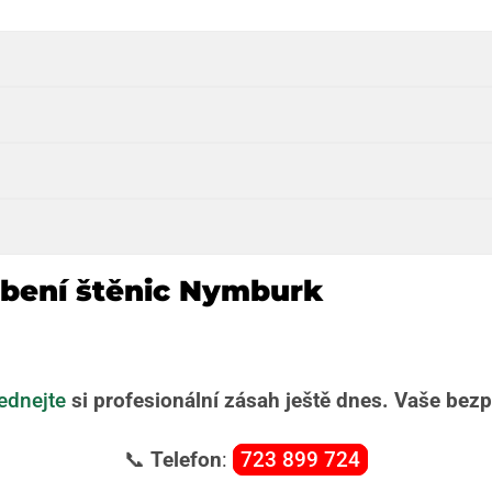
ubení štěnic Nymburk
ednejte
si profesionální zásah ještě dnes. Vaše bezpe
📞
Telefon
:
723 899 724