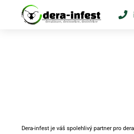
Profesionální hubení
s jistotou výsledku
Dera-infest 
Dera-infest je váš spolehlivý partner pro de