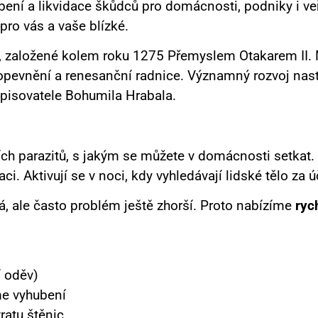
ení a likvidace škůdců pro domácnosti, podniky i ve
 pro vás a vaše blízké.
, založené kolem roku 1275 Přemyslem Otakarem II. M
ho opevnění a renesanční radnice. Významný rozvoj nas
spisovatele Bohumila Hrabala.
h parazitů, s jakým se můžete v domácnosti setkat. Ti
ci. Aktivují se v noci, kdy vyhledávají lidské tělo za 
á, ale často problém ještě zhorší. Proto nabízíme
ryc
í oděv)
me vyhubení
atu štěnic