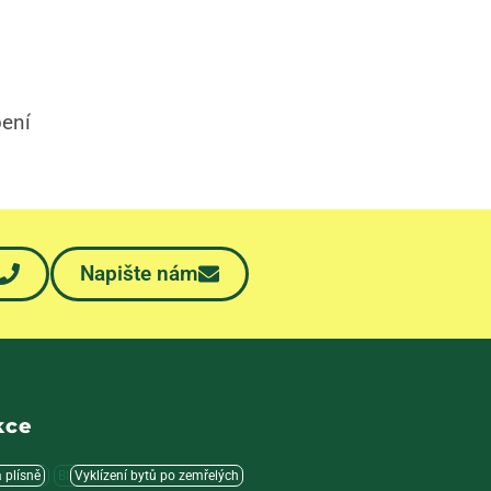
bení
Napište nám
kce
a plísně
ravenci
Blechy
Vyklízení bytů po zemřelých