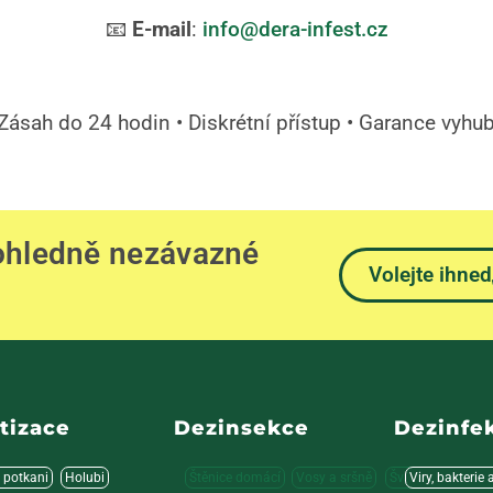
📧
E-mail
:
info@dera-infest.cz
Zásah do 24 hodin • Diskrétní přístup • Garance vyhu
 ohledně nezávazné
Volejte ihned
tizace
Dezinsekce
Dezinfe
 potkani
Holubi
Štěnice domácí
Vosy a sršně
Švábi a cvrčci
Viry, bakterie 
M