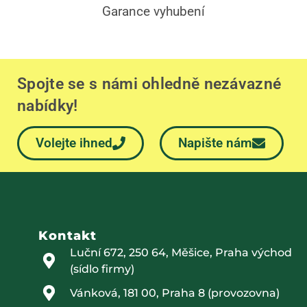
Garance vyhubení
Spojte se s námi ohledně nezávazné
nabídky!
Volejte ihned
Napište nám
Kontakt
Luční 672, 250 64, Měšice, Praha východ
(sídlo firmy)
Vánková, 181 00, Praha 8 (provozovna)