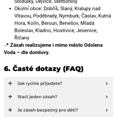
Stodůlky, Dejvice, Štěrboholy
Okolní obce: Dobříš, Slaný, Kralupy nad
Vltavou, Poděbrady, Nymburk, Čáslav, Kutná
Hora, Kolín, Beroun, Benešov, Mladá
Boleslav, Kladno, Hostivice, Jesenice,
Říčany
📍
Zásah realizujeme i mimo město Odolena
Voda – dle domluvy.
6. Časté dotazy (FAQ)
Jak rychle přijedete?
Stačí jeden zásah?
Je zásah bezpečný pro děti?