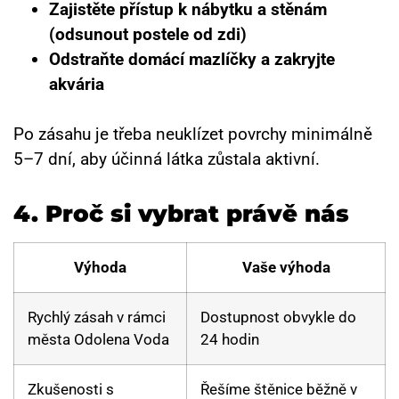
Zajistěte přístup k nábytku a stěnám
(odsunout postele od zdi)
Odstraňte domácí mazlíčky a zakryjte
akvária
Po zásahu je třeba neuklízet povrchy minimálně
5–7 dní, aby účinná látka zůstala aktivní.
4.
Proč si vybrat právě nás
Výhoda
Vaše výhoda
Rychlý zásah v rámci
Dostupnost obvykle do
města Odolena Voda
24 hodin
Zkušenosti s
Řešíme štěnice běžně v