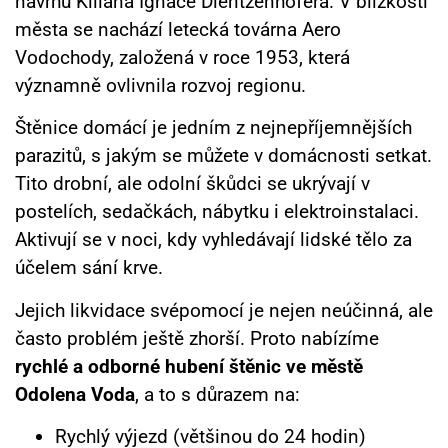
návrhu Kiliána Ignáce Dientzenhofera.
V blízkosti
města se nachází letecká továrna Aero
Vodochody, založená v roce 1953, která
významně ovlivnila rozvoj regionu.
Štěnice domácí je jedním z nejnepříjemnějších
parazitů, s jakým se můžete v domácnosti setkat.
Tito drobní, ale odolní škůdci se ukrývají v
postelích, sedačkách, nábytku i elektroinstalaci.
Aktivují se v noci, kdy vyhledávají lidské tělo za
účelem sání krve.
Jejich likvidace svépomocí je nejen neúčinná, ale
často problém ještě zhorší. Proto nabízíme
rychlé a odborné hubení štěnic ve městě
Odolena Voda
, a to s důrazem na:
Rychlý výjezd (většinou do 24 hodin)