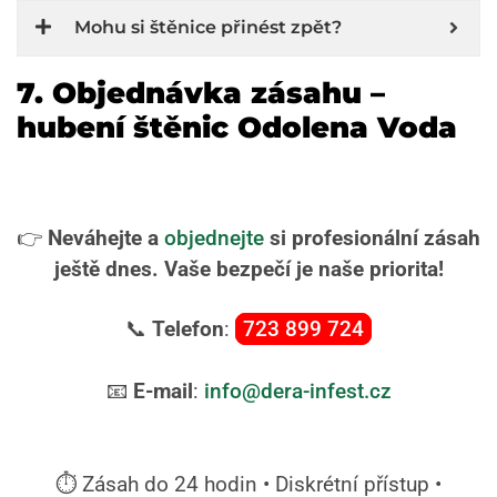
Mohu si štěnice přinést zpět?
7. Objednávka zásahu –
hubení štěnic Odolena Voda
👉
Neváhejte a
objednejte
si profesionální zásah
ještě dnes. Vaše bezpečí je naše priorita!
📞
Telefon
:
723 899 724
📧
E-mail
:
info@dera-infest.cz
⏱️ Zásah do 24 hodin • Diskrétní přístup •