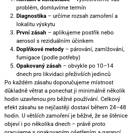
problém, domluvíme termín
Diagnostika
– určíme rozsah zamoření a
lokalitu výskytu
První zásah
– aplikujeme postřik nebo
aerosol s reziduálním účinkem
Doplňkové metody
– párování, zamlžování,
fumigace (podle potřeby)
Opakovaný zásah
– obvykle po 10–14
dnech pro likvidaci přeživších jedinců
Po každém zásahu doporučujeme místnost
důkladně větrat a ponechat ji minimálně několik
hodin uzavřenou pro běžné používání. Celkový
efekt zásahu se nejčastěji dostaví během 24–48
hodin. U větších zamoření je běžné, že se štěnice
objeví i po několika dnech – právě proto
pracujeme s opakovaným ošetřením a garancí