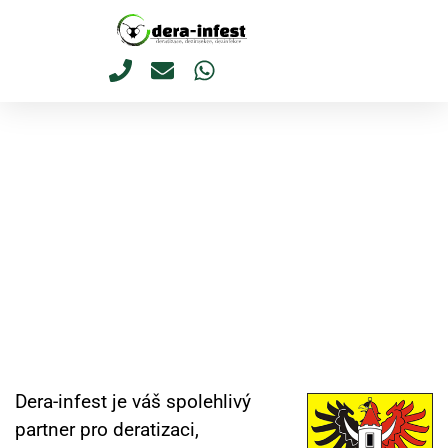
Naše služby
Druhy škůdců
Profesionální hubení štěnic Poděbrady –
diskrétně, rychle a s jistotou výsledku
Dera-infest
Poděbrady
Dera-infest je váš spolehlivý
partner pro deratizaci,