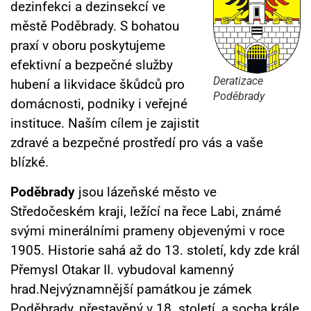
dezinfekci a dezinsekcí ve
městě Poděbrady. S bohatou
praxí v oboru poskytujeme
efektivní a bezpečné služby
Deratizace
hubení a likvidace škůdců pro
Poděbrady
domácnosti, podniky i veřejné
instituce. Naším cílem je zajistit
zdravé a bezpečné prostředí pro vás a vaše
blízké.
Poděbrady
jsou lázeňské město ve
Středočeském kraji, ležící na řece Labi, známé
svými minerálními prameny objevenými v roce
1905.
Historie sahá až do 13. století, kdy zde král
Přemysl Otakar II. vybudoval kamenný
hrad.
Nejvýznamnější památkou je zámek
Poděbrady, přestavěný v 18. století, a socha krále