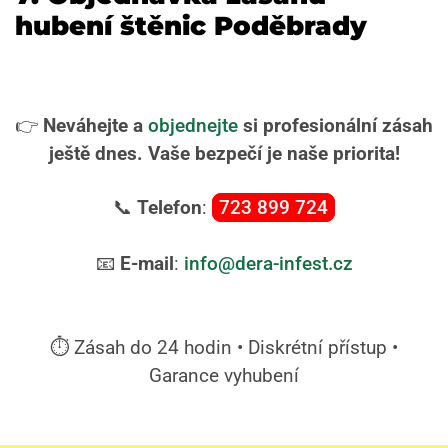
hubení štěnic Poděbrady
👉
Neváhejte a
objednejte
si profesionální zásah
ještě dnes. Vaše bezpečí je naše priorita!
📞
Telefon
:
723 899 724
📧
E-mail
:
info@dera-infest.cz
⏱️ Zásah do 24 hodin • Diskrétní přístup •
Garance vyhubení