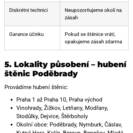
Diskrétní technici
Neupozorňujeme okolí na
zásah
Garance účinku
Pokud se štěnice vrátí,
opakujeme zásah zdarma
5.
Lokality působení – hubení
štěnic Poděbrady
Provádíme hubení štěnic:
Praha 1 až Praha 10, Praha východ
Vinohrady, Žižkov, Letňany, Modřany,
Stodůlky, Dejvice, Štěrboholy
Okolní obce: Poděbrady, Nymburk, Čáslav,
Kutná Hora, Kolín, Beroun, Benešov, Mladá