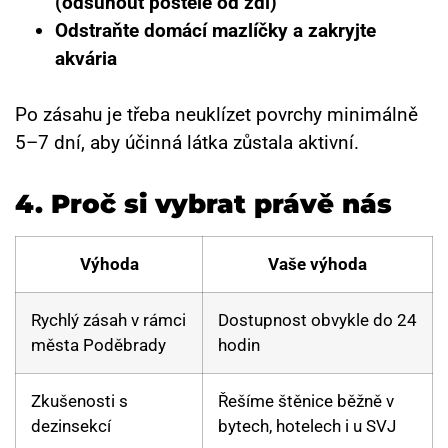
(odsunout postele od zdi)
Odstraňte domácí mazlíčky a zakryjte
akvária
Po zásahu je třeba neuklízet povrchy minimálně
5–7 dní, aby účinná látka zůstala aktivní.
4.
Proč si vybrat právě nás
Výhoda
Vaše výhoda
Rychlý zásah v rámci
Dostupnost obvykle do 24
města Poděbrady
hodin
Zkušenosti s
Řešíme štěnice běžně v
dezinsekcí
bytech, hotelech i u SVJ