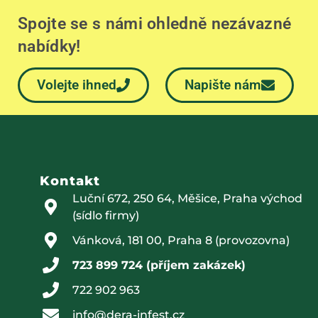
Spojte se s námi ohledně nezávazné
nabídky!
Volejte ihned
Napište nám
Kontakt
Luční 672, 250 64, Měšice, Praha východ
(sídlo firmy)
Vánková, 181 00, Praha 8 (provozovna)
723 899 724 (příjem zakázek)
722 902 963
info@dera-infest.cz