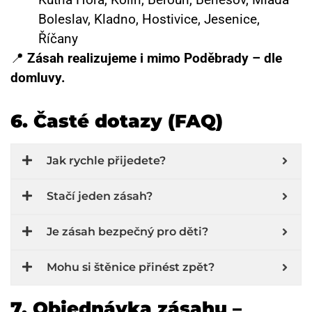
Boleslav, Kladno, Hostivice, Jesenice,
Říčany
📍
Zásah realizujeme i mimo Poděbrady – dle
domluvy.
6. Časté dotazy (FAQ)
Jak rychle přijedete?
Stačí jeden zásah?
Je zásah bezpečný pro děti?
Mohu si štěnice přinést zpět?
7. Objednávka zásahu –