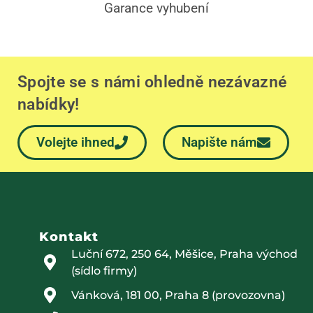
Garance vyhubení
Spojte se s námi ohledně nezávazné
nabídky!
Volejte ihned
Napište nám
Kontakt
Luční 672, 250 64, Měšice, Praha východ
(sídlo firmy)
Vánková, 181 00, Praha 8 (provozovna)