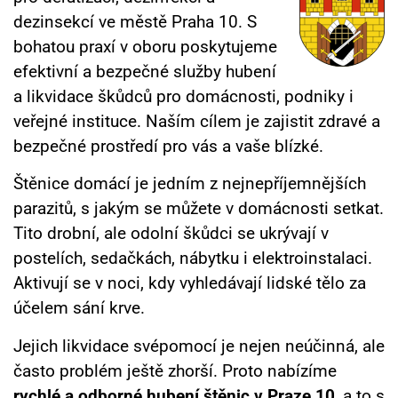
dezinsekcí ve městě Praha 10. S
bohatou praxí v oboru poskytujeme
efektivní a bezpečné služby hubení
a likvidace škůdců pro domácnosti, podniky i
veřejné instituce. Naším cílem je zajistit zdravé a
bezpečné prostředí pro vás a vaše blízké.
Štěnice domácí je jedním z nejnepříjemnějších
parazitů, s jakým se můžete v domácnosti setkat.
Tito drobní, ale odolní škůdci se ukrývají v
postelích, sedačkách, nábytku i elektroinstalaci.
Aktivují se v noci, kdy vyhledávají lidské tělo za
účelem sání krve.
Jejich likvidace svépomocí je nejen neúčinná, ale
často problém ještě zhorší. Proto nabízíme
rychlé a odborné hubení štěnic v Praze 10
, a to s