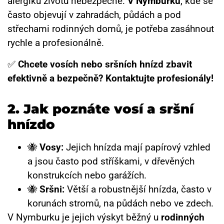
alergiků životu nebezpečné.
V Nymburku
, kde se
často objevují v zahradách, půdách a pod
střechami rodinných domů, je potřeba zasáhnout
rychle a profesionálně.
✅
Chcete vosích nebo sršních hnízd zbavit
efektivně a bezpečně? Kontaktujte profesionály!
2. Jak poznáte vosí a sršní
hnízdo
🐝
Vosy:
Jejich hnízda mají papírový vzhled
a jsou často pod stříškami, v dřevěných
konstrukcích nebo garážích.
🐝
Sršni:
Větší a robustnější hnízda, často v
korunách stromů, na půdách nebo ve zdech.
V Nymburku je jejich výskyt běžný u
rodinných