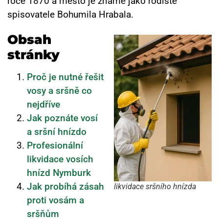
roce 1870 a město je známé jako rodiště
spisovatele Bohumila Hrabala.
Obsah
stránky
Proč je nutné řešit
vosy a sršně co
nejdříve
Jak poznáte vosí
a sršní hnízdo
Profesionální
likvidace vosích
hnízd Nymburk
Jak probíhá zásah
likvidace sršního hnízda
proti vosám a
sršňům