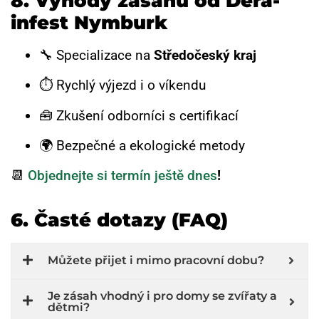
8. Výhody zásahu od Dera-
infest Nymburk
🔧 Specializace na
Středočeský kraj
⏱ Rychlý výjezd i o víkendu
🧰 Zkušení odborníci s certifikací
🌍 Bezpečné a ekologické metody
📆
Objednejte si termín ještě dnes
!
6. Časté dotazy (FAQ)
Můžete přijet i mimo pracovní dobu?
Je zásah vhodný i pro domy se zvířaty a
dětmi?