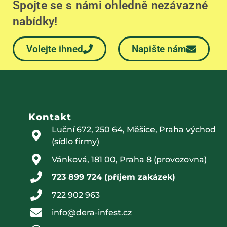
Spojte se s námi ohledně nezávazné
nabídky!
Volejte ihned
Napište nám
Kontakt
Luční 672, 250 64, Měšice, Praha východ
(sídlo firmy)
Vánková, 181 00, Praha 8 (provozovna)
723 899 724 (příjem zakázek)
722 902 963
info@dera-infest.cz