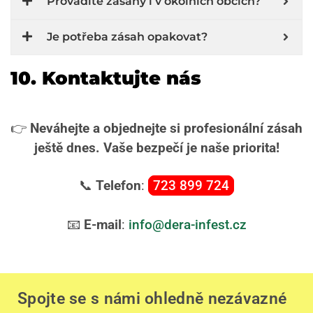
Provádíte zásahy i v okolních obcích?
Je potřeba zásah opakovat?
10. Kontaktujte nás
👉
Neváhejte a objednejte si profesionální zásah
ještě dnes. Vaše bezpečí je naše priorita!
📞
Telefon
:
723 899 724
📧
E-mail
:
info@dera-infest.cz
Spojte se s námi ohledně nezávazné