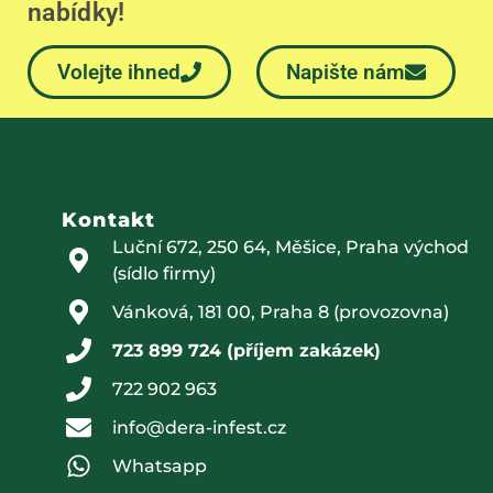
nabídky!
Volejte ihned
Napište nám
Kontakt
Luční 672, 250 64, Měšice, Praha východ
(sídlo firmy)
Vánková, 181 00, Praha 8 (provozovna)
723 899 724 (příjem zakázek)
722 902 963
info@dera-infest.cz
Whatsapp