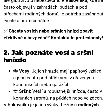
alergiků životu nebezpečné.
V Rakovníku
, kde se
často objevují v zahradách, půdách a pod
střechami rodinných domů, je potřeba zasáhnout
rychle a profesionálně.
✅
Chcete vosích nebo sršních hnízd zbavit
efektivně a bezpečně? Kontaktujte profesionály!
2. Jak poznáte vosí a sršní
hnízdo
🐝
Vosy:
Jejich hnízda mají papírový vzhled
a jsou často pod stříškami, v dřevěných
konstrukcích nebo garážích.
🐝
Sršni:
Větší a robustnější hnízda, často v
korunách stromů, na půdách nebo ve zdech.
V Rakovníku je jejich výskyt běžný u
rodinných