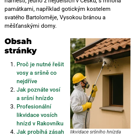
náměstí, jedno z nejdelších v Česku, s mnoha
památkami, například gotickým kostelem
svatého Bartoloměje, Vysokou bránou a
měšťanskými domy.
Obsah
stránky
Proč je nutné řešit
vosy a sršně co
nejdříve
Jak poznáte vosí
a sršní hnízdo
Profesionální
likvidace vosích
hnízd v Rakovníku
Jak probíhá zásah
likvidace sršního hnízda