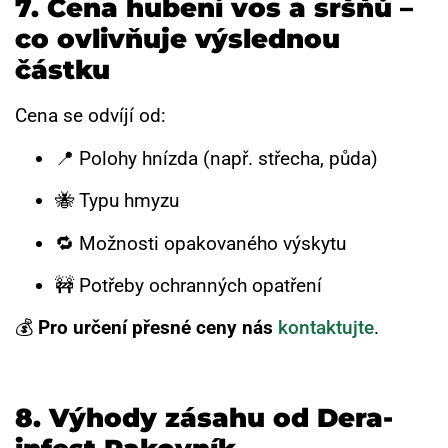
7. Cena hubení vos a sršňů –
co ovlivňuje výslednou
částku
Cena se odvíjí od:
📍 Polohy hnízda (např. střecha, půda)
🐝 Typu hmyzu
🔁 Možnosti opakovaného výskytu
🚧 Potřeby ochranných opatření
💰
Pro určení přesné ceny nás
kontaktujte
.
8. Výhody zásahu od Dera-