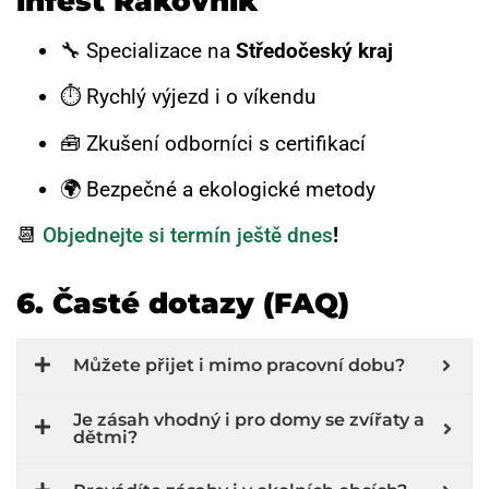
infest Rakovník
🔧 Specializace na
Středočeský kraj
⏱ Rychlý výjezd i o víkendu
🧰 Zkušení odborníci s certifikací
🌍 Bezpečné a ekologické metody
📆
Objednejte si termín ještě dnes
!
6. Časté dotazy (FAQ)
Můžete přijet i mimo pracovní dobu?
Je zásah vhodný i pro domy se zvířaty a
dětmi?