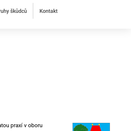
ruhy škůdců
Kontakt
 a
atou praxí v oboru