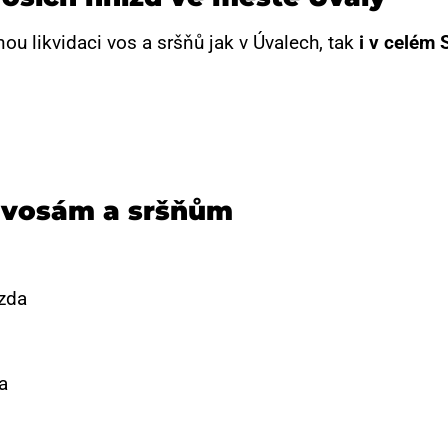
ou likvidaci vos a sršňů jak v Úvalech, tak
i v celém
S
i vosám a sršňům
ízda
a