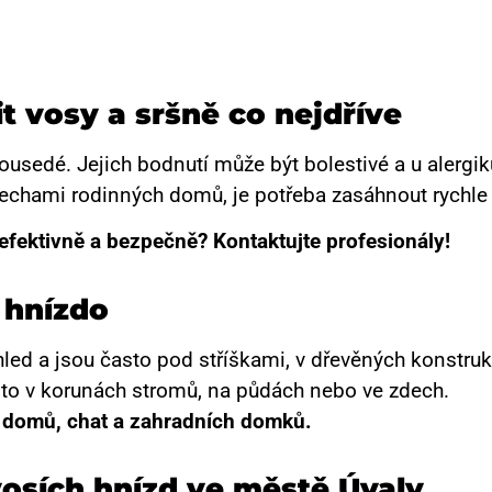
it vosy a sršně co nejdříve
ousedé. Jejich bodnutí může být bolestivé a u alergi
řechami rodinných domů, je potřeba zasáhnout rychle
efektivně a bezpečně? Kontaktujte profesionály!
í hnízdo
hled a jsou často pod stříškami, v dřevěných konstru
sto v korunách stromů, na půdách nebo ve zdech.
 domů, chat a zahradních domků.
 vosích hnízd ve městě Úvaly