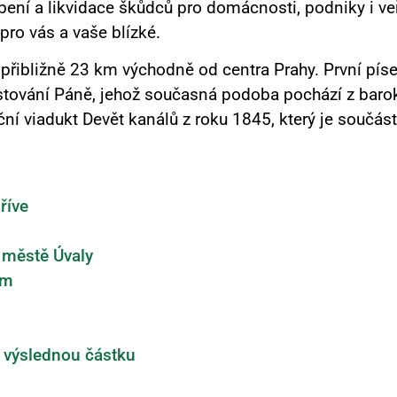
ení a likvidace škůdců pro domácnosti, podniky i ve
 pro vás a vaše blízké.
 přibližně 23 km východně od centra Prahy.
První pís
tování Páně, jehož současná podoba pochází z barok
 viadukt Devět kanálů z roku 1845, který je součást
říve
e městě Úvaly
ům
e výslednou částku