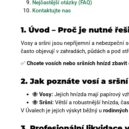
Nejčastější otázky (FAQ)
Kontaktujte nas
1. Úvod – Proč je nutné řeš
Vosy a sršni jsou nepříjemní a nebezpeční s
často objevují v zahradách, půdách a pod st
✅
Chcete vosích nebo sršních hnízd zbavit 
2. Jak poznáte vosí a sršn
🐝
Vosy:
Jejich hnízda mají papírový vz
🐝
Sršni:
Větší a robustnější hnízda, ča
V Úvalech je jejich výskyt běžný u
rodinných
3. Profesionální likvidace