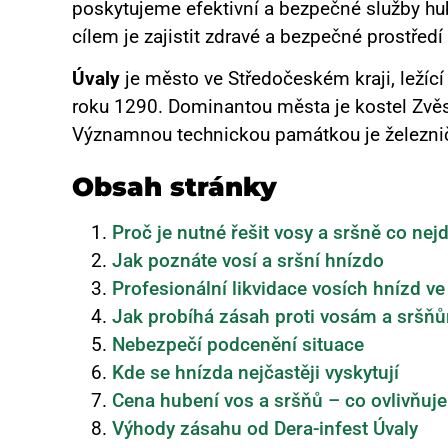
poskytujeme efektivní a bezpečné služby hub
cílem je zajistit zdravé a bezpečné prostředí
Úvaly
je město ve Středočeském kraji, ležící
roku 1290.
Dominantou města je kostel Zvěs
Významnou technickou památkou je železniční
Obsah stránky
Proč je nutné řešit vosy a sršně co nejd
Jak poznáte vosí a sršní hnízdo
Profesionální likvidace vosích hnízd v
Jak probíhá zásah proti vosám a sršň
Nebezpečí podcenění situace
Kde se hnízda nejčastěji vyskytují
Cena hubení vos a sršňů – co ovlivňuj
Výhody zásahu od Dera-infest Úvaly