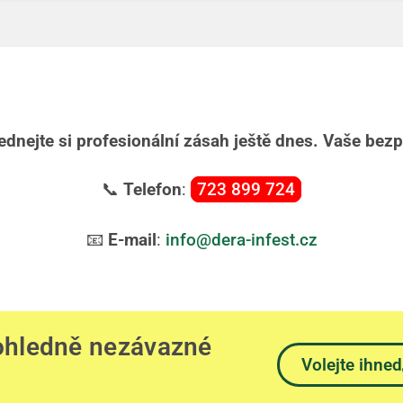
ednejte si profesionální zásah ještě dnes. Vaše bezpe
📞
Telefon
:
723 899 724
📧
E-mail
:
info@dera-infest.cz
 ohledně nezávazné
Volejte ihned