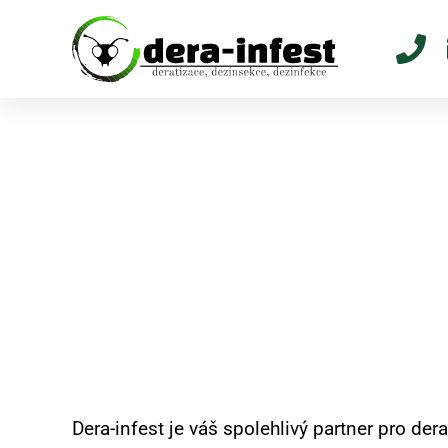
Profesionální hubení
bezpečná likvidace h
Dera-infest Ú
Dera-infest je váš spolehlivý partner pro der