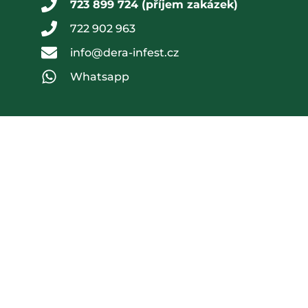
723 899 724 (příjem zakázek)
722 902 963
info@dera-infest.cz
Whatsapp