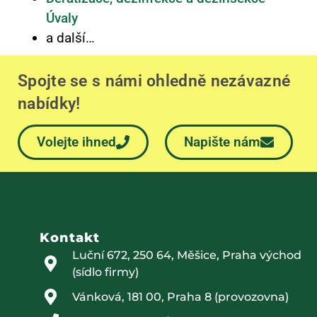
Úvaly
a další…
Spojte se s námi ohledně nezávazné
nabídky!
Volejte ihned
Napište nám
Kontakt
Luční 672, 250 64, Měšice, Praha východ
(sídlo firmy)
Vánková, 181 00, Praha 8 (provozovna)